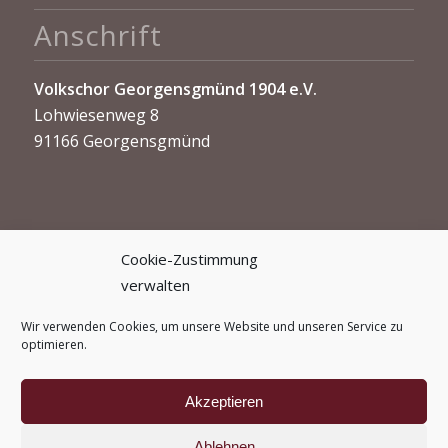
Anschrift
Volkschor Georgensgmünd 1904 e.V.
Lohwiesenweg 8
91166 Georgensgmünd
Cookie-Zustimmung
verwalten
Kontakt
Wir verwenden Cookies, um unsere Website und unseren Service zu
optimieren.
info@volkschor-georgensgmuend.de
Akzeptieren
Ablehnen