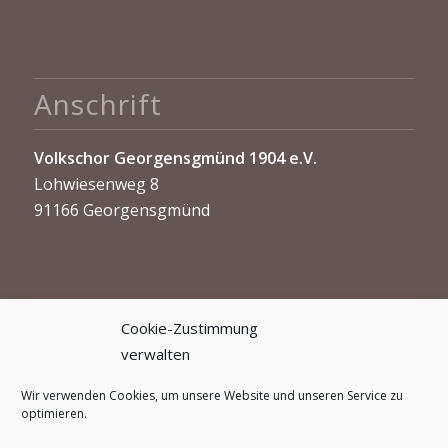
Anschrift
Volkschor Georgensgmünd 1904 e.V.
Lohwiesenweg 8
91166 Georgensgmünd
Cookie-Zustimmung
verwalten
Kontakt
Wir verwenden Cookies, um unsere Website und unseren Service zu
optimieren.
info@volkschor-georgensgmuend.de