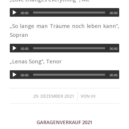
00:00
00:00
„So lange man Träume noch leben kann“,
Sopran
00:00
00:00
„Lenas Song“, Tenor
00:00
00:00
/
29. DEZEMBER 2021
VON
IH
GARAGENVERKAUF 2021