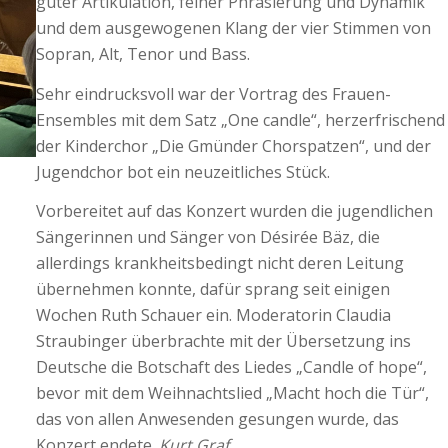
guter Artikulation, feiner Phrasierung und Dynamik
und dem ausgewogenen Klang der vier Stimmen von
Sopran, Alt, Tenor und Bass.
Sehr eindrucksvoll war der Vortrag des Frauen-
Ensembles mit dem Satz „One candle“, herzerfrischend
der Kinderchor „Die Gmünder Chorspatzen“, und der
Jugendchor bot ein neuzeitliches Stück.
Vorbereitet auf das Konzert wurden die jugendlichen
Sängerinnen und Sänger von Désirée Bäz, die
allerdings krankheitsbedingt nicht deren Leitung
übernehmen konnte, dafür sprang seit einigen
Wochen Ruth Schauer ein. Moderatorin Claudia
Straubinger überbrachte mit der Übersetzung ins
Deutsche die Botschaft des Liedes „Candle of hope“,
bevor mit dem Weihnachtslied „Macht hoch die Tür“,
das von allen Anwesenden gesungen wurde, das
Konzert endete.
Kurt Graf