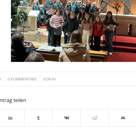
/
5
0 KOMMENTARE
VON
IH
ntrag teilen