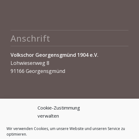
Anschrift
Volkschor Georgensgmünd 1904 e.V.
Lohwiesenweg 8
91166 Georgensgmünd
Cookie-Zustimmung
verwalten
Kontakt
Wir verwenden Cookies, um unsere Website und unseren Service zu
optimieren.
info@volkschor-georgensgmuend.de