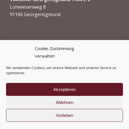
Lohwiesenweg 8
91166 Georgensgmünd
Cookie-Zustimmung
verwalten
Kontakt
Wir verwenden Cookies, um unsere Website und unseren Service zu
optimieren.
info@volkschor-georgensgmuend.de
Akzeptieren
Ablehnen
© Copyright -
MvMDesign Georgensgmünd
Vorlieben
Impressum
Datenschutz
Satzung
Login Intern
Login Mitglieder
Kontakt