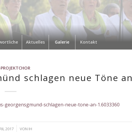
wortliche
Aktuelles
Galerie
Kontakt
-PROJEKTCHOR
ünd schlagen neue Töne a
aus-georgensgmund-schlagen-neue-tone-an-1.6033360
RIL 2017
VON
IH